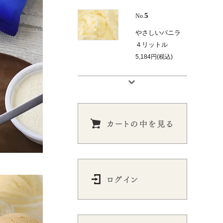
5
No.
やさしいバニラ
４リットル
5,184円(税込)