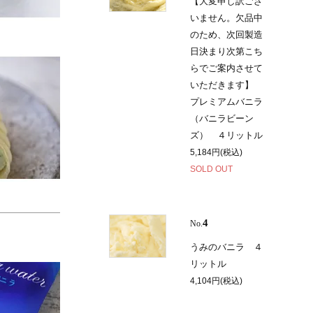
【大変申し訳ござ
いません。欠品中
のため、次回製造
日決まり次第こち
らでご案内させて
いただきます】
プレミアムバニラ
（バニラビーン
ズ） ４リットル
5,184円(税込)
SOLD OUT
4
No.
うみのバニラ ４
リットル
4,104円(税込)