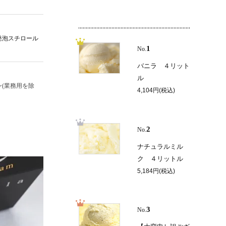
発泡スチロール
1
No.
バニラ ４リット
ル
(業務用を除
4,104円(税込)
2
No.
ナチュラルミル
ク ４リットル
5,184円(税込)
3
No.