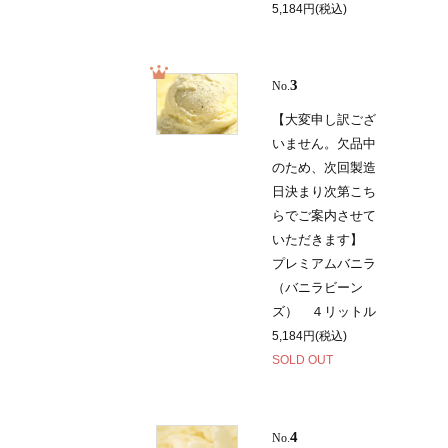
5,184円(税込)
3
No.
【大変申し訳ござ
いません。欠品中
のため、次回製造
日決まり次第こち
らでご案内させて
いただきます】
プレミアムバニラ
（バニラビーン
ズ） ４リットル
5,184円(税込)
SOLD OUT
4
No.