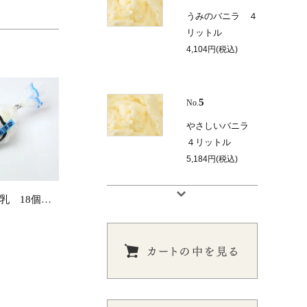
うみのバニラ ４
リットル
4,104円(税込)
5
No.
やさしいバニラ
４リットル
5,184円(税込)
自然派コーン牛乳 18個入 【単体販売／中身変更不可】