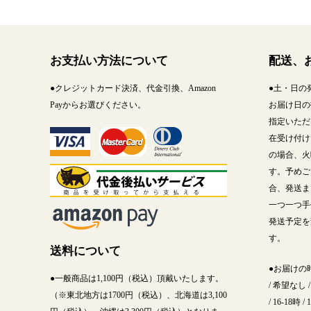
お支払い方法について
配送、
●クレジットカード決済、代金引換、Amazon
●土・日の
Payからお選びください。
お届け日の
指定いただ
在受け付け
の場合、火
す。予めご
合、発送ま
一つ一つ手
発送予定を
す。
送料について
●お届けの
●一般商品は1,100円（税込）頂戴いたします。
/ 希望なし / 
（※東北地方は1700円（税込）、北海道は3,100
/ 16-18時 / 