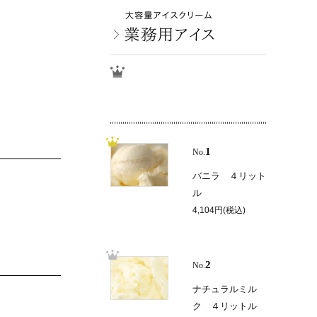
1
No.
バニラ ４リット
ル
4,104円(税込)
2
No.
ナチュラルミル
ク ４リットル