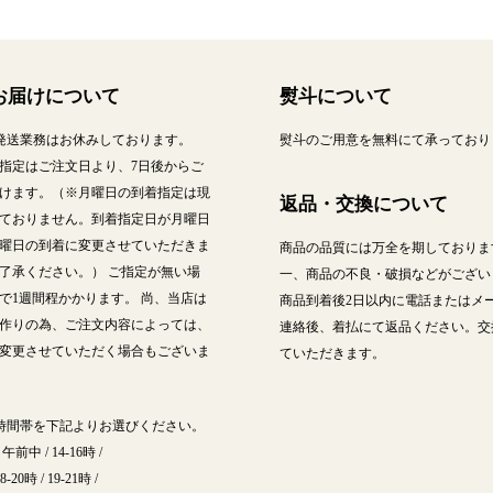
お届けについて
熨斗について
発送業務はお休みしております。
熨斗のご用意を無料にて承っており
指定はご注文日より、7日後からご
けます。（※月曜日の到着指定は現
返品・交換について
ておりません。到着指定日が月曜日
曜日の到着に変更させていただきま
商品の品質には万全を期しておりま
了承ください。） ご指定が無い場
一、商品の不良・破損などがござい
で1週間程かかります。 尚、当店は
商品到着後2日以内に電話またはメ
作りの為、ご注文内容によっては、
連絡後、着払にて返品ください。交
変更させていただく場合もございま
ていただきます。
時間帯を下記よりお選びください。
午前中 / 14-16時 /
18-20時 / 19-21時 /