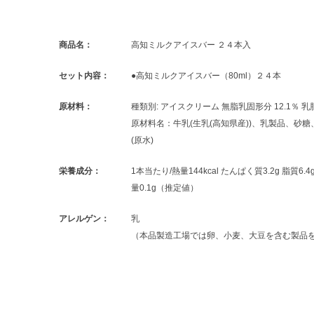
商品名：
高知ミルクアイスバー ２４本入
セット内容：
●高知ミルクアイスバー（80ml）２４本
原材料：
種類別: アイスクリーム 無脂乳固形分 12.1％ 乳脂
原材料名：牛乳(生乳(高知県産))、乳製品、砂
(原水)
栄養成分：
1本当たり/熱量144kcal たんぱく質3.2g 脂質6.
量0.1g（推定値）
アレルゲン：
乳
（本品製造工場では卵、小麦、大豆を含む製品