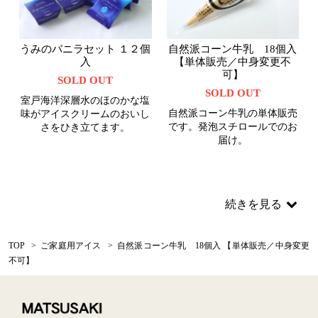
うみのバニラセット １２個
自然派コーン牛乳 18個入
入
【単体販売／中身変更不
可】
SOLD OUT
SOLD OUT
室戸海洋深層水のほのかな塩
自然派コーン牛乳の単体販売
味がアイスクリームのおいし
です。発泡スチロールでのお
さをひき立てます。
届け。
続きを見る
TOP
>
ご家庭用アイス
>
自然派コーン牛乳 18個入 【単体販売／中身変更
不可】