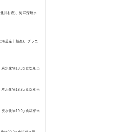
知県北川村産)、海洋深層水
(北海道産十勝産)、グラニ
4g 炭水化物18.3g 食塩相当
9g 炭水化物18.8g 食塩相当
1g 炭水化物19.0g 食塩相当
水化物22.0g 食塩相当量