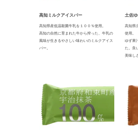
高知ミルクアイスバー
土佐ゆ
高知県産低温殺菌牛乳を１００％使用。
高知県
高知の自然に育まれた牛から搾った、牛乳の
使用。
風味が生きるやさしい味わいのミルクアイス
ゆず果
バー。
た。良
美味し