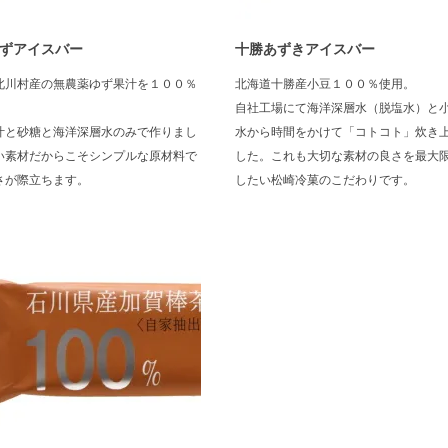
ずアイスバー
十勝あずきアイスバー
北川村産の無農薬ゆず果汁を１００％
北海道十勝産小豆１００％使用。
自社工場にて海洋深層水（脱塩水）と
汁と砂糖と海洋深層水のみで作りまし
水から時間をかけて「コトコト」炊き
い素材だからこそシンプルな原材料で
した。これも大切な素材の良さを最大
さが際立ちます。
したい松崎冷菓のこだわりです。