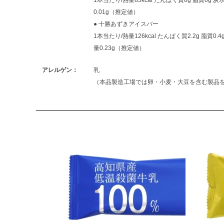
0.01g（推定値）
● 十勝あずきアイスバー
1本当たり/熱量126kcal たんぱく質2.2g 脂質0.
量0.23g（推定値）
アレルゲン：
乳
（本品製造工場では卵・小麦・大豆を含む製品