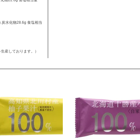
4g 炭水化物28.6g 食塩相当
を生産しております。）