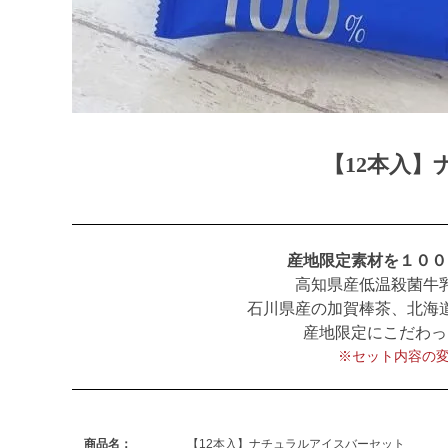
【12本入
産地限定素材を１００
高知県産低温殺菌牛
石川県産の加賀棒茶、北海
産地限定にこだわっ
※セット内容の
商品名：
【12本入】ナチュラルアイスバーセット