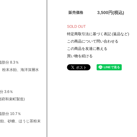
3,500円(税込)
販売価格
SOLD OUT
特定商取引法に基づく表記 (返品など)
この商品について問い合わせる
この商品を友達に教える
買い物を続ける
肪分 8.3％
糖、粉末水飴、海洋深層水
 3.6％
京都府和束町製造)
肪分 10.7％
末水飴、砂糖、ほうじ茶粉末