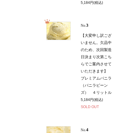
5,184円(税込)
3
No.
【大変申し訳ござ
いません。欠品中
のため、次回製造
日決まり次第こち
らでご案内させて
いただきます】
プレミアムバニラ
（バニラビーン
ズ） ４リットル
5,184円(税込)
SOLD OUT
4
No.