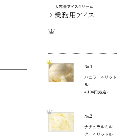
1
No.
バニラ ４リット
ル
4,104円(税込)
2
No.
ナチュラルミル
ク ４リットル