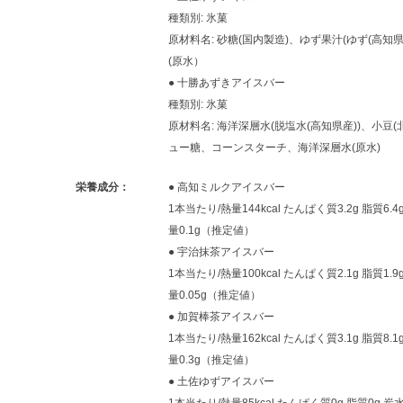
種類別: 氷菓
原材料名: 砂糖(国内製造)、ゆず果汁(ゆず(高
(原水）
● 十勝あずきアイスバー
種類別: 氷菓
原材料名: 海洋深層水(脱塩水(高知県産))、小豆
ュー糖、コーンスターチ、海洋深層水(原水)
栄養成分：
● 高知ミルクアイスバー
1本当たり/熱量144kcal たんぱく質3.2g 脂質6.
量0.1g（推定値）
● 宇治抹茶アイスバー
1本当たり/熱量100kcal たんぱく質2.1g 脂質1.
量0.05g（推定値）
● 加賀棒茶アイスバー
1本当たり/熱量162kcal たんぱく質3.1g 脂質8.
量0.3g（推定値）
● 土佐ゆずアイスバー
1本当たり/熱量85kcal たんぱく質0g 脂質0g 炭