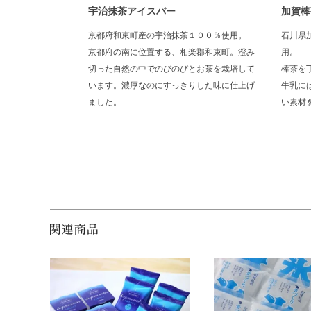
宇治抹茶アイスバー
加賀棒
京都府和束町産の宇治抹茶１００％使用。
石川県
京都府の南に位置する、相楽郡和束町。澄み
用。
切った自然の中でのびのびとお茶を栽培して
棒茶を
います。濃厚なのにすっきりした味に仕上げ
牛乳に
ました。
い素材