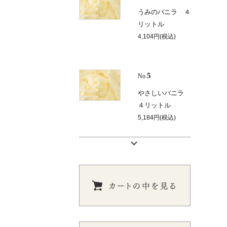
うみのバニラ ４
リットル
4,104円(税込)
5
No.
やさしいバニラ
４リットル
5,184円(税込)