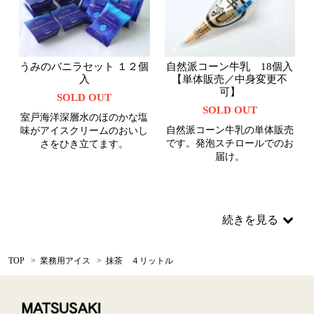
うみのバニラセット １２個
自然派コーン牛乳 18個入
入
【単体販売／中身変更不
可】
SOLD OUT
SOLD OUT
室戸海洋深層水のほのかな塩
自然派コーン牛乳の単体販売
味がアイスクリームのおいし
です。発泡スチロールでのお
さをひき立てます。
届け。
続きを見る
TOP
>
業務用アイス
>
抹茶 ４リットル